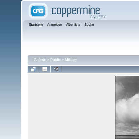
Startseite
Anmelden
Albenliste
Suche
Galerie
>
Public
>
Military