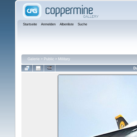
Startseite
Anmelden
Albenliste
Suche
Galerie
>
Public
>
Military
Da